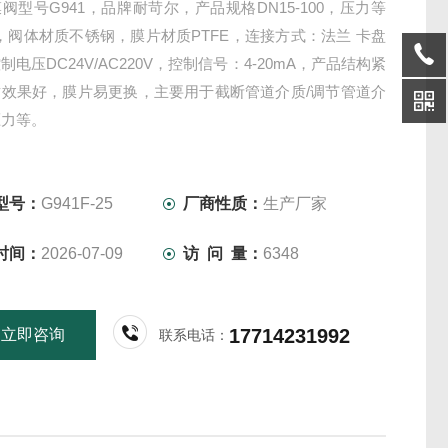
阀型号G941，品牌耐苛尔，产品规格DN15-100，压力等
0，阀体材质不锈钢，膜片材质PTFE，连接方式：法兰 卡盘
制电压DC24V/AC220V，控制信号：4-20mA，产品结构紧
封效果好，膜片易更换，主要用于截断管道介质/调节管道介
压力等。
型号：
G941F-25
厂商性质：
生产厂家
时间：
2026-07-09
访 问 量：
6348
17714231992
立即咨询
联系电话：