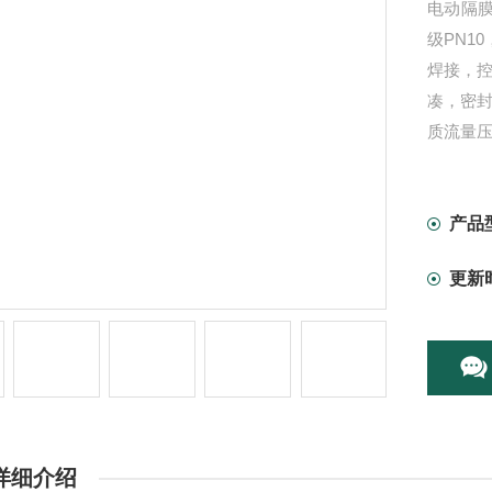
电动隔膜
级PN1
焊接，控
凑，密
质流量
产品
更新
详细介绍