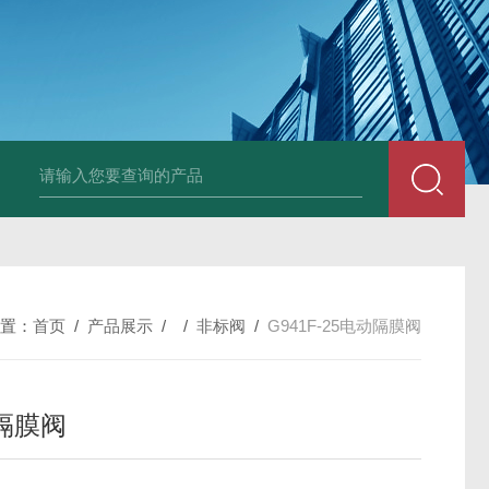
NKRQ61FSW三片式全通径手动球阀
NKRQ71FPN16对夹
置：
首页
/
产品展示
/ /
非标阀
/
G941F-25电动隔膜阀
隔膜阀