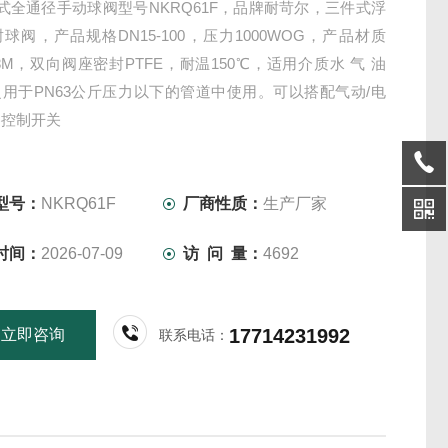
式全通径手动球阀型号NKRQ61F，品牌耐苛尔，三件式浮
球阀，产品规格DN15-100，压力1000WOG，产品材质
CF8M，双向阀座密封PTFE，耐温150℃，适用介质水 气 油
用于PN63公斤压力以下的管道中使用。可以搭配气动/电
器控制开关
型号：
NKRQ61F
厂商性质：
生产厂家
时间：
2026-07-09
访 问 量：
4692
17714231992
立即咨询
联系电话：