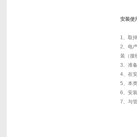
安装使
1、取
2、电
装（接
3、准
4、在
5、本
6、安
7、与