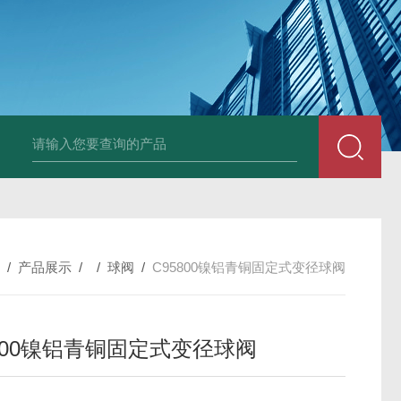
NKRQ61FSW三片式全通径手动球阀
NKRQ71FPN16对夹
/
产品展示
/ /
球阀
/
C95800镍铝青铜固定式变径球阀
5800镍铝青铜固定式变径球阀