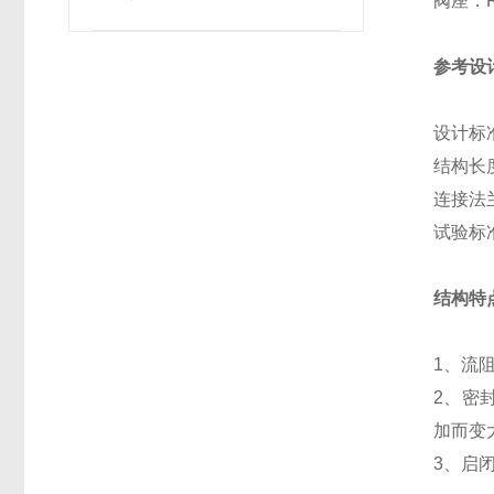
阀座：R
参考设
设计标准：
结构长度：
连接法兰
试验标准：
结构特
1、流
2、密
加而变
3、启