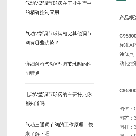
气动V型调节球阀在工业生产中
的精确控制应用
产品概
气动V型调节球阀相比其他调节
C95
阀有哪些优势？
标准AP
蚀优点
动化控
详细解析气动V型调节球阀的性
能特点
C958
电动V型调节球阀的主要特点你
都知道吗
阀体：C
阀芯：3
气动三通调节阀的工作原理，快
阀杆：3
来了解下吧