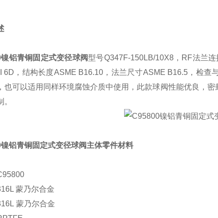
述
800镍铝青铜固定式变径球阀
型号Q347F-150LB/10X8，
I 6D，结构长度ASME B16.10，法兰尺寸ASME B16.5
，也可以适用同样环境腐蚀介质中使用，此款球阀性能优良，密
制。
00镍铝青铜固定式变径球阀
主体零件材料
95800
16L 蒙乃尔合金
16L
蒙乃尔合金