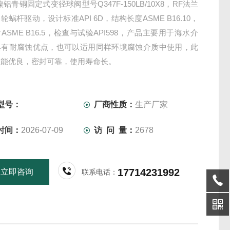
0镍铝青铜固定式变径球阀型号Q347F-150LB/10X8，RF法兰
轮蜗杆驱动，设计标准API 6D，结构长度ASME B16.10，
ASME B16.5，检查与试验API598，产品主要用于海水介
具有耐腐蚀优点，也可以适用同样环境腐蚀介质中使用，此
性能优良，密封可靠，使用寿命长。
型号：
厂商性质：
生产厂家
时间：
2026-07-09
访 问 量：
2678
17714231992
立即咨询
联系电话：