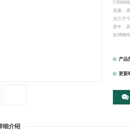
C9580
连接，涡
法兰尺寸
质中，
款球阀
产品
更新
详细介绍