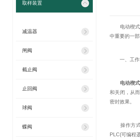
取样装置
电动楔式闸
减温器
中重要的一部
闸阀
一、工作
截止阀
电动楔
止回阀
和关闭，从
密封效果。
球阀
操作方式通
蝶阀
PLC(可编