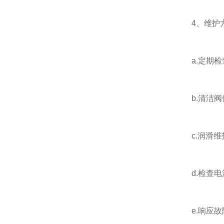
4、维护
a.定期检
b.清洁阀
c.润滑维
d.检查电
e.响应故