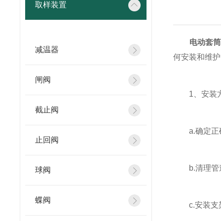
取样装置
电动套
减温器
何安装和维护
闸阀
1、安装
截止阀
a.确定正
止回阀
b.清理管
球阀
蝶阀
c.安装支