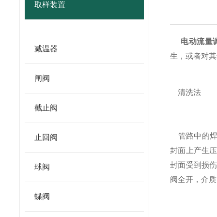
取样装置
电动流量
减温器
生，或者对其
闸阀
清洗法
截止阀
管路中的焊
止回阀
封面上产生
封面受到损
球阀
阀全开，介质
蝶阀